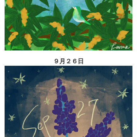
９月２６日