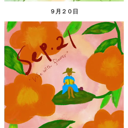
９月２０日