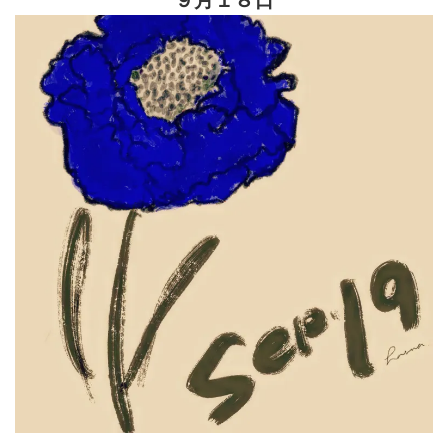
９月１８日