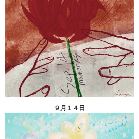
９月１４日