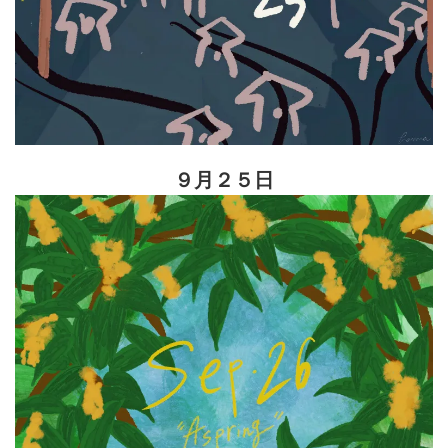
９月２５日