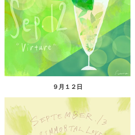
９月１２日