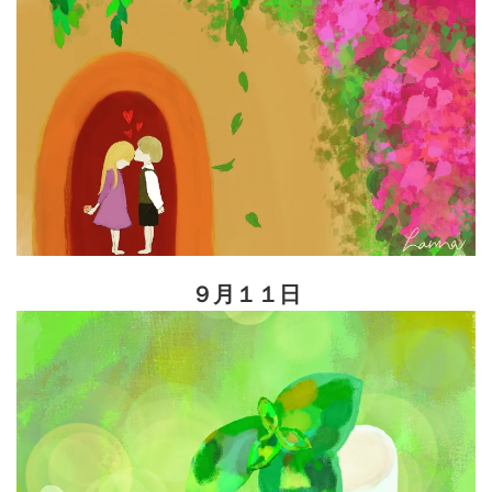
９月１１日